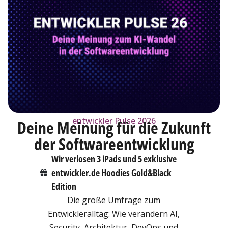
entwickler Pulse 2026
Deine Meinung für die Zukunft
der Softwareentwicklung
Wir verlosen 3 iPads und 5 exklusive
entwickler.de Hoodies Gold&Black
Edition
Die große Umfrage zum
Entwickleralltag: Wie verändern AI,
Security, Architektur, DevOps und