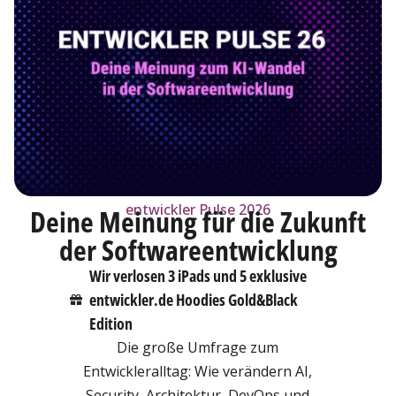
entwickler Pulse 2026
Deine Meinung für die Zukunft
der Softwareentwicklung
Wir verlosen 3 iPads und 5 exklusive
entwickler.de Hoodies Gold&Black
Edition
Die große Umfrage zum
Entwickleralltag: Wie verändern AI,
Security, Architektur, DevOps und