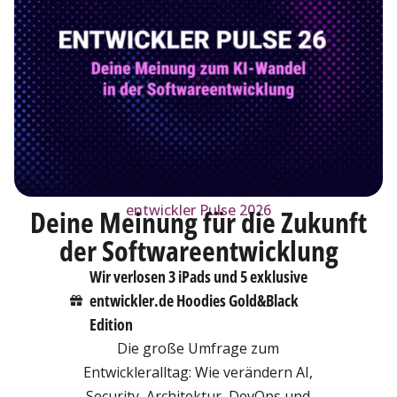
entwickler Pulse 2026
Deine Meinung für die Zukunft
der Softwareentwicklung
Wir verlosen 3 iPads und 5 exklusive
entwickler.de Hoodies Gold&Black
Edition
Die große Umfrage zum
Entwickleralltag: Wie verändern AI,
Security, Architektur, DevOps und